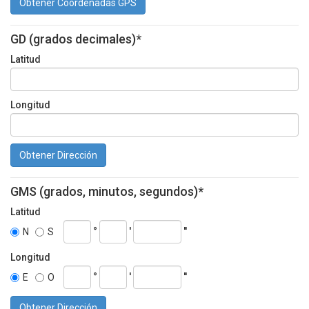
Obtener Coordenadas GPS
GD (grados decimales)*
Latitud
Longitud
Obtener Dirección
GMS (grados, minutos, segundos)*
Latitud
°
'
''
N
S
Longitud
°
'
''
E
O
Obtener Dirección