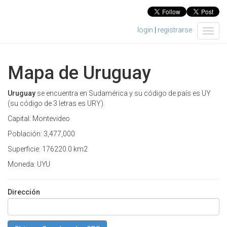
login
|
registrarse
T
o
g
g
Mapa de Uruguay
l
e
n
Uruguay
se encuentra en Sudamérica y su código de país es UY
a
(su código de 3 letras es URY).
v
Capital: Montevideo
i
g
Población: 3,477,000
a
Superficie: 176220.0 km2
t
i
Moneda: UYU
o
n
Dirección