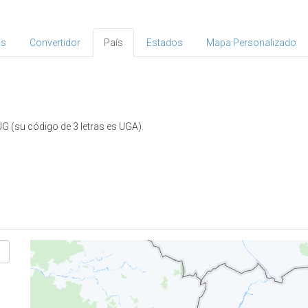
as
Convertidor
País
Estados
Mapa Personalizado
UG (su código de 3 letras es UGA).