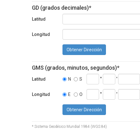
GD (grados decimales)*
Latitud
Longitud
Obtener Dirección
GMS (grados, minutos, segundos)*
°
'
Latitud
N
S
°
'
Longitud
E
O
Obtener Dirección
* Sistema Geodésico Mundial 1984 (WGS 84)