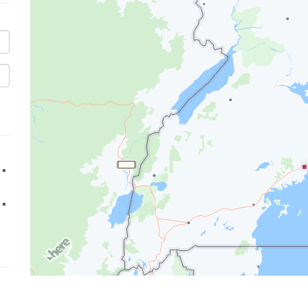
''
''