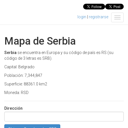
login
|
registrarse
T
o
g
g
Mapa de Serbia
l
e
n
Serbia
se encuentra en Europa y su código de país es RS (su
a
código de 3 letras es SRB).
v
Capital: Belgrado
i
g
Población: 7,344,847
a
Superficie: 88361.0 km2
t
i
Moneda: RSD
o
n
Dirección