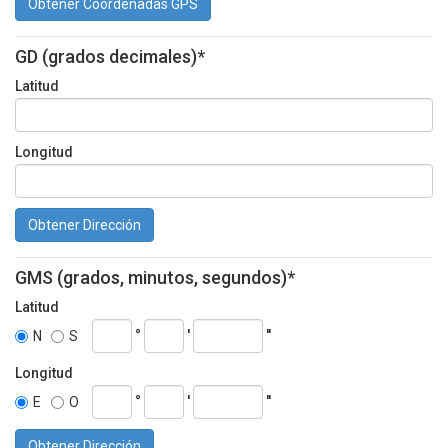
Obtener Coordenadas GPS
GD (grados decimales)*
Latitud
Longitud
Obtener Dirección
GMS (grados, minutos, segundos)*
Latitud
°
'
''
N
S
Longitud
°
'
''
E
O
Obtener Dirección