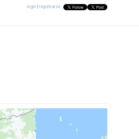
login
|
registrarse