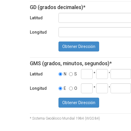
GD (grados decimales)*
Latitud
Longitud
Obtener Dirección
GMS (grados, minutos, segundos)*
°
'
Latitud
N
S
°
'
Longitud
E
O
Obtener Dirección
* Sistema Geodésico Mundial 1984 (WGS 84)