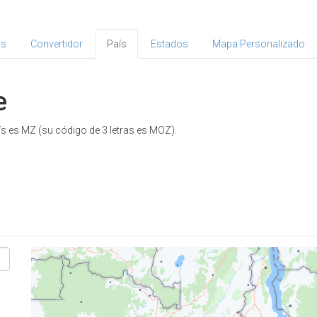
as
Convertidor
País
Estados
Mapa Personalizado
e
ís es MZ (su código de 3 letras es MOZ).