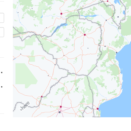
''
''