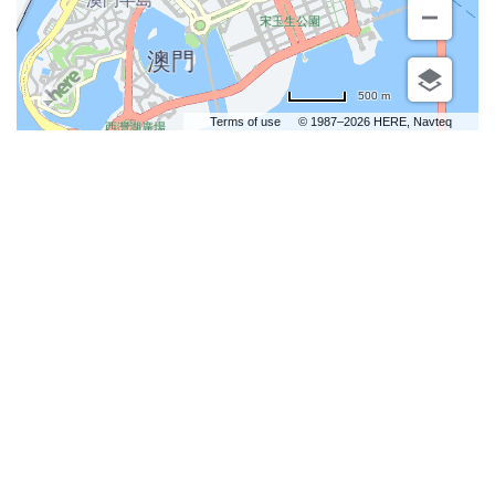
500 m
Terms of use
© 1987–2026 HERE, Navteq