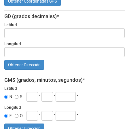
Obtener Coordenadas GPS
GD (grados decimales)*
Latitud
Longitud
Obtener Dirección
GMS (grados, minutos, segundos)*
Latitud
°
'
''
N
S
Longitud
°
'
''
E
O
Obtener Dirección