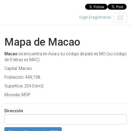
login
|
registrarse
T
o
g
g
Mapa de Macao
l
e
n
Macao
se encuentra en Asia y su código de país es MO (su código
a
de 3 letras es MAC).
v
Capital: Macao
i
g
Población: 449,198
a
Superficie: 254.0 km2
t
i
Moneda: MOP
o
n
Dirección