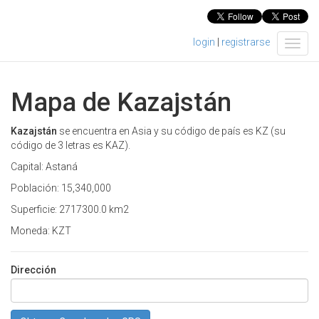
login
|
registrarse
T
o
g
g
Mapa de Kazajstán
l
e
n
Kazajstán
se encuentra en Asia y su código de país es KZ (su
a
código de 3 letras es KAZ).
v
Capital: Astaná
i
g
Población: 15,340,000
a
Superficie: 2717300.0 km2
t
i
Moneda: KZT
o
n
Dirección