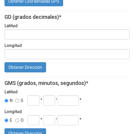
Obtener Coordenadas GPS
GD (grados decimales)*
Latitud
Longitud
Obtener Dirección
GMS (grados, minutos, segundos)*
Latitud
°
'
''
N
S
Longitud
°
'
''
E
O
Obtener Dirección