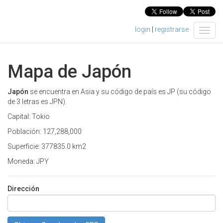
login
|
registrarse
T
o
g
g
Mapa de Japón
l
e
n
Japón
se encuentra en Asia y su código de país es JP (su código
a
de 3 letras es JPN).
v
Capital: Tokio
i
g
Población: 127,288,000
a
Superficie: 377835.0 km2
t
i
Moneda: JPY
o
n
Dirección