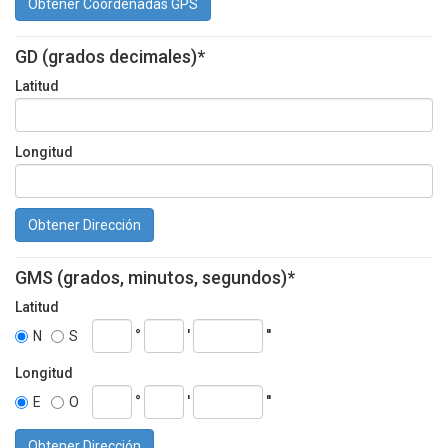
Obtener Coordenadas GPS
GD (grados decimales)*
Latitud
Longitud
Obtener Dirección
GMS (grados, minutos, segundos)*
Latitud
°
'
''
N
S
Longitud
°
'
''
E
O
Obtener Dirección