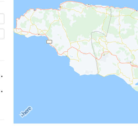
''
''