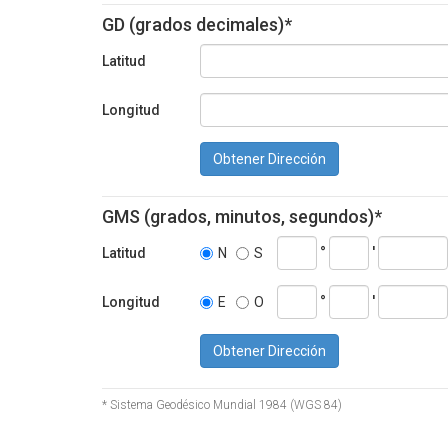
GD (grados decimales)*
Latitud
Longitud
Obtener Dirección
GMS (grados, minutos, segundos)*
°
'
Latitud
N
S
°
'
Longitud
E
O
Obtener Dirección
* Sistema Geodésico Mundial 1984 (WGS 84)