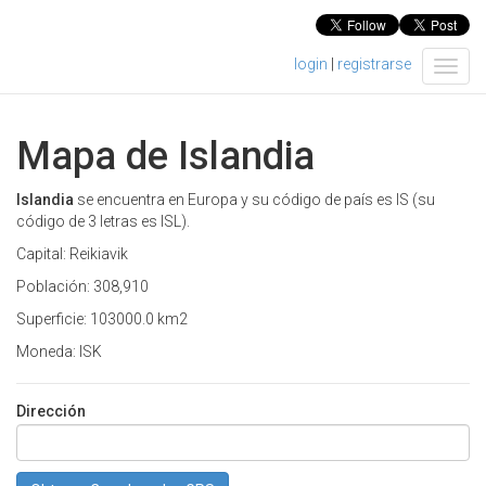
login
|
registrarse
T
o
g
g
Mapa de Islandia
l
e
n
Islandia
se encuentra en Europa y su código de país es IS (su
a
código de 3 letras es ISL).
v
Capital: Reikiavik
i
g
Población: 308,910
a
Superficie: 103000.0 km2
t
i
Moneda: ISK
o
n
Dirección