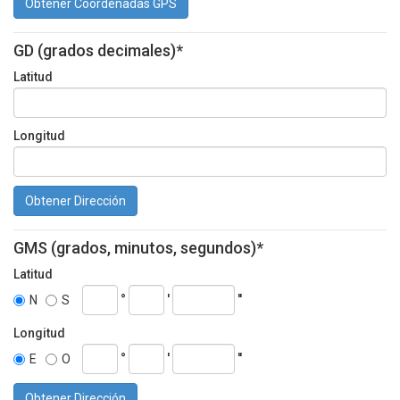
Obtener Coordenadas GPS
GD (grados decimales)*
Latitud
Longitud
Obtener Dirección
GMS (grados, minutos, segundos)*
Latitud
°
'
''
N
S
Longitud
°
'
''
E
O
Obtener Dirección