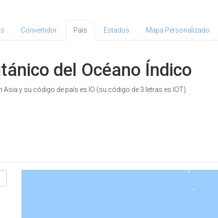
as
Convertidor
País
Estados
Mapa Personalizado
itánico del Océano Índico
 Asia y su código de país es IO (su código de 3 letras es IOT).