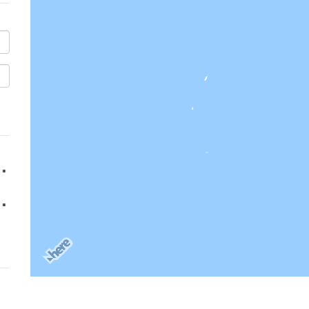
''
''