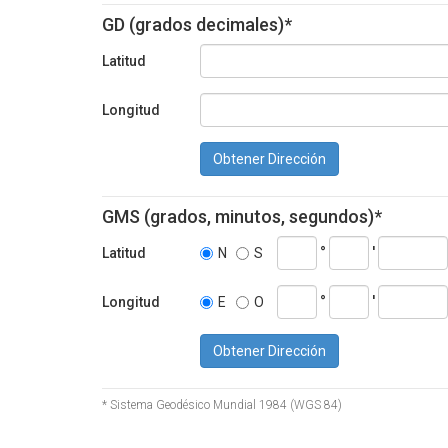
GD (grados decimales)*
Latitud
Longitud
Obtener Dirección
GMS (grados, minutos, segundos)*
°
'
Latitud
N
S
°
'
Longitud
E
O
Obtener Dirección
* Sistema Geodésico Mundial 1984 (WGS 84)