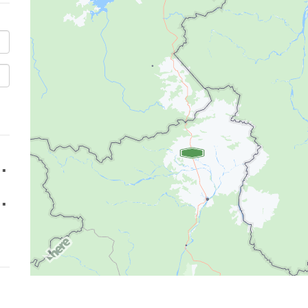
''
''