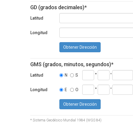
GD (grados decimales)*
Latitud
Longitud
Obtener Dirección
GMS (grados, minutos, segundos)*
°
'
Latitud
N
S
°
'
Longitud
E
O
Obtener Dirección
* Sistema Geodésico Mundial 1984 (WGS 84)