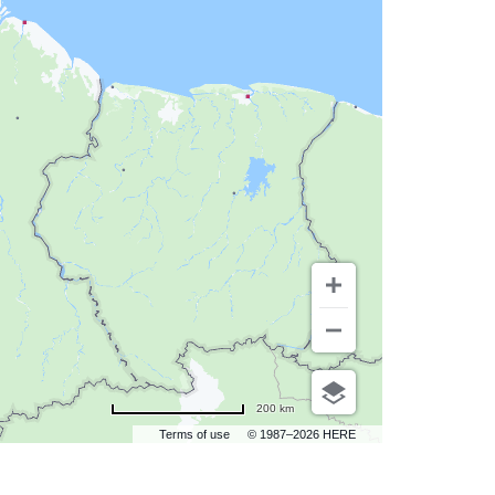
200 km
Terms of use
© 1987–2026 HERE