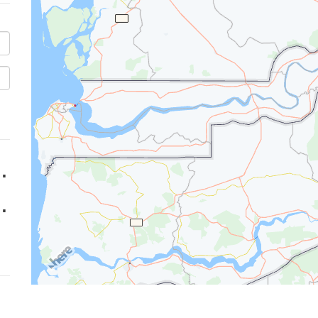
''
''