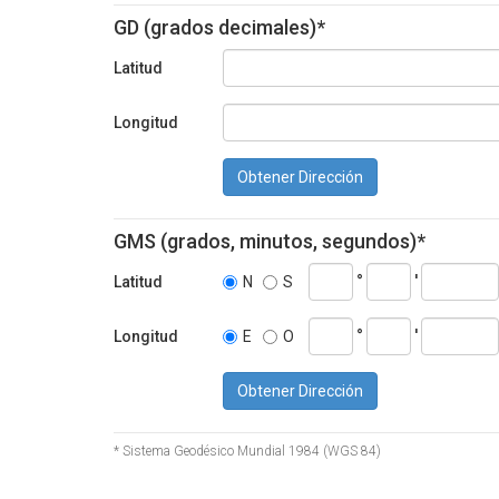
GD (grados decimales)*
Latitud
Longitud
Obtener Dirección
GMS (grados, minutos, segundos)*
°
'
Latitud
N
S
°
'
Longitud
E
O
Obtener Dirección
* Sistema Geodésico Mundial 1984 (WGS 84)