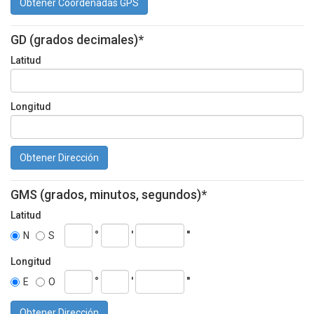
Obtener Coordenadas GPS
GD (grados decimales)*
Latitud
Longitud
Obtener Dirección
GMS (grados, minutos, segundos)*
Latitud
°
'
''
N
S
Longitud
°
'
''
E
O
Obtener Dirección