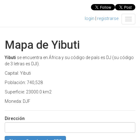
login
|
registrarse
T
o
g
g
Mapa de Yibuti
l
e
n
Yibuti
se encuentra en África y su código de país es DJ (su código
a
de 3 letras es DJI).
v
Capital: Yibuti
i
g
Población: 740,528
a
Superficie: 23000.0 km2
t
i
Moneda: DJF
o
n
Dirección