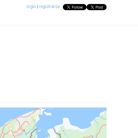
login
|
registrarse