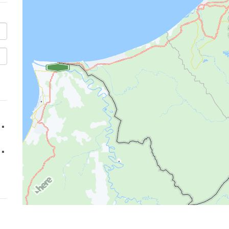
''
''