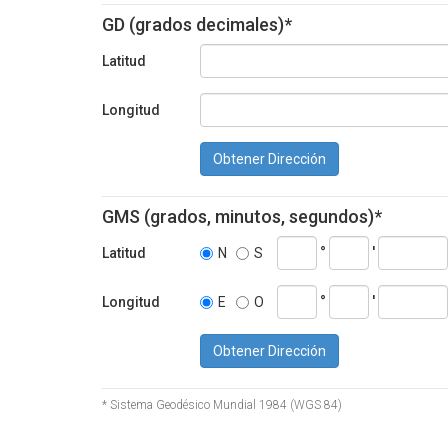
GD (grados decimales)*
Latitud
Longitud
Obtener Dirección
GMS (grados, minutos, segundos)*
°
'
Latitud
N
S
°
'
Longitud
E
O
Obtener Dirección
* Sistema Geodésico Mundial 1984 (WGS 84)