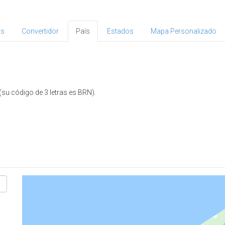
as
Convertidor
País
Estados
Mapa Personalizado
(su código de 3 letras es BRN).