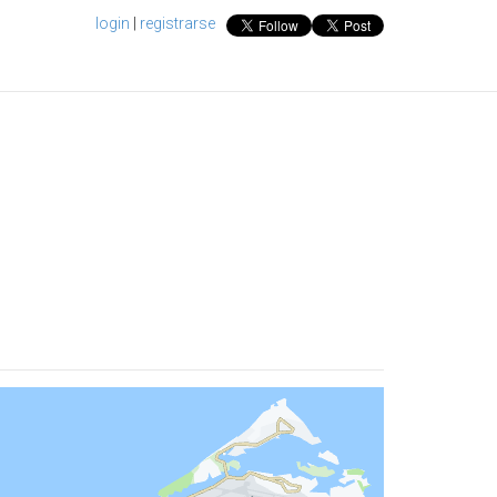
login
|
registrarse