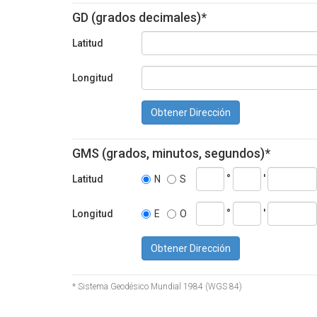
GD (grados decimales)*
Latitud
Longitud
Obtener Dirección
GMS (grados, minutos, segundos)*
°
'
Latitud
N
S
°
'
Longitud
E
O
Obtener Dirección
* Sistema Geodésico Mundial 1984 (WGS 84)