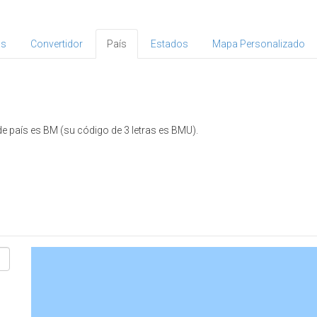
as
Convertidor
País
Estados
Mapa Personalizado
e país es BM (su código de 3 letras es BMU).