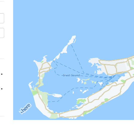
''
''