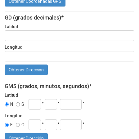
Obtener Coordenadas GPS
GD (grados decimales)*
Latitud
Longitud
Obtener Dirección
GMS (grados, minutos, segundos)*
Latitud
°
'
''
N
S
Longitud
°
'
''
E
O
Obtener Dirección