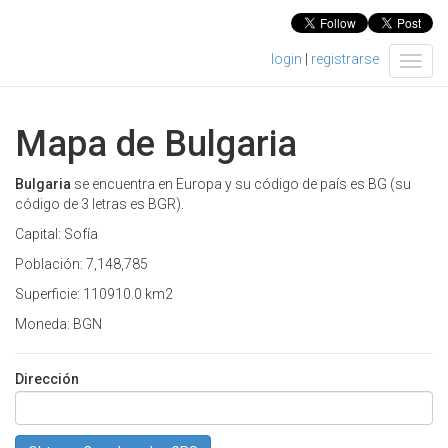
login
|
registrarse
T
o
g
g
Mapa de Bulgaria
l
e
n
Bulgaria
se encuentra en Europa y su código de país es BG (su
a
código de 3 letras es BGR).
v
Capital: Sofía
i
g
Población: 7,148,785
a
Superficie: 110910.0 km2
t
i
Moneda: BGN
o
n
Dirección