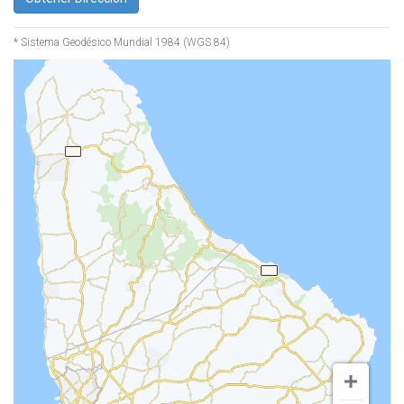
* Sistema Geodésico Mundial 1984 (WGS 84)