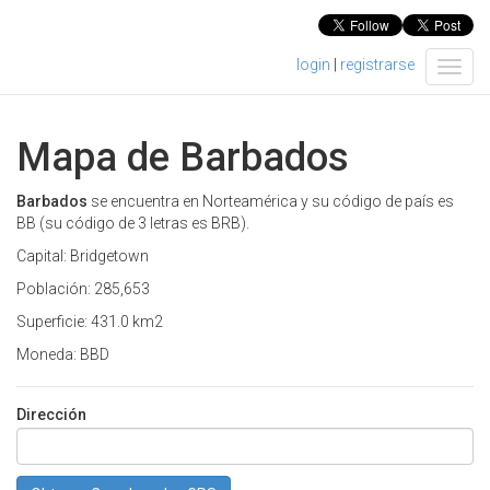
login
|
registrarse
T
o
g
g
Mapa de Barbados
l
e
n
Barbados
se encuentra en Norteamérica y su código de país es
a
BB (su código de 3 letras es BRB).
v
Capital: Bridgetown
i
g
Población: 285,653
a
Superficie: 431.0 km2
t
i
Moneda: BBD
o
n
Dirección