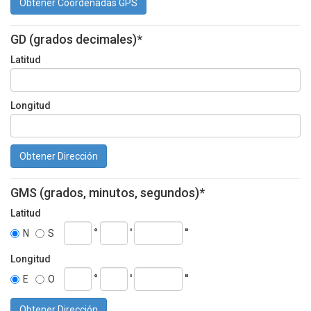
Obtener Coordenadas GPS
GD (grados decimales)*
Latitud
Longitud
Obtener Dirección
GMS (grados, minutos, segundos)*
Latitud
°
'
''
N
S
Longitud
°
'
''
E
O
Obtener Dirección