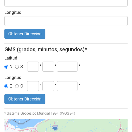
Longitud
Obtener Dirección
GMS (grados, minutos, segundos)*
Latitud
°
'
''
N
S
Longitud
°
'
''
E
O
Obtener Dirección
* Sistema Geodésico Mundial 1984 (WGS 84)