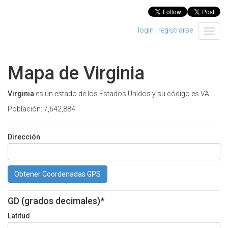
login
|
registrarse
T
o
g
g
Mapa de Virginia
l
e
n
Virginia
es un estado de los Estados Unidos y su código es VA.
a
Población: 7,642,884
v
i
g
Dirección
a
t
i
Obtener Coordenadas GPS
o
n
GD (grados decimales)*
Latitud